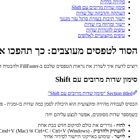
סקירה כללית
סימון שדות מרובים עם Shift
העתקה והדבקה של שדות
יישור תיבות בעזרת סרגל עזר מגנטי
יישור ומרווח בין שדות
טיפים להגדרת שדות
טיפים מקצועיים לאלופים
הסוד לטפסים מעוצבים: כך תהפכו א
רוצים לדעת איך לשדרג את נראות הטפסים שלכם ב-FillFaster ולהבטיח דיוק מושלם בכל פעם? ריכזנו עבורכם את הטריקים הכי חשובים לעבודה מהירה ומקצועית.
סימון שדות מרובים עם Shift
Section titled “סימון שדות מרובים עם Shift”
הבסיס לעבודה מהירה ומקצועית הוא היכולת לסמן כמה שדות בו-זמנית - פשוט לוחצים על Shift ומקליקים על כל שדה
כשמספר שדות מסומנים, אפשר לבצע עליהם יחד:
להזיז
- גוררים את כולם למיקום חדש בבת אחת
להעתיק ולהדביק
- Ctrl+C / Ctrl+V (Windows) או Cmd+C / Cmd+V (Mac)
ליישר
- שימוש באייקוני היישור לסידור אחיד