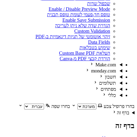
שכפול שדות
Enable / Disable Preview Mode
טופס חד-פעמי לעומת טופס תבנית
Enable Save Submission
הגדרת שדה שלא ניתן לעריכה
Custom Validation
זיהוי אוטומטי של תגיות דינאמיות ב-PDF
Data Fields
שימוש בטבלאות
העלאת Custom Base PDF
הורדת קבצי PDF מ-Canva
Make.com
monday.com
חשבון
תשלומים
מפתחים
כללי
בחרו פרופיל צבע
בחרו שפה
בדף זה
בדף זה