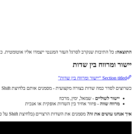
התוצאה:
כל התיבות שנקרב לסרגל העזר המגנטי ייצמדו אליו אוטומטית. כך
יישור ומרווח בין שדות
Section titled “יישור ומרווח בין שדות”
כשרוצים לסדר כמה שדות בצורה מקצועית - מסמנים אותם בלחיצת Shift ומשתמשים באייקוני היישור בממשק. ניתן לבחור את הפעולה המתאימה:
יישור לשוליים
- שמאל, ימין, מרכוז
מרווח שווה
- פיזור אחיד בין השדות אופקית או אנכית
איך אנחנו עושים את זה?
מסמנים את השדות הרצויים (בלחיצת Shift על כל שדה), ואז בוחרים את אייקון היישור המתאים.