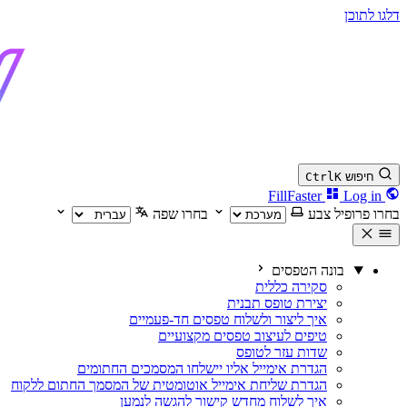
דלגו לתוכן
חיפוש
K
Ctrl
Log in
FillFaster
בחרו פרופיל צבע
בחרו שפה
בונה הטפסים
סקירה כללית
יצירת טופס תבנית
איך ליצור ולשלוח טפסים חד-פעמיים
טיפים לעיצוב טפסים מקצועיים
שדות עזר לטופס
הגדרת אימייל אליו יישלחו המסמכים החתומים
הגדרת שליחת אימייל אוטומטית של המסמך החתום ללקוח
איך לשלוח מחדש קישור להגשה לנמען